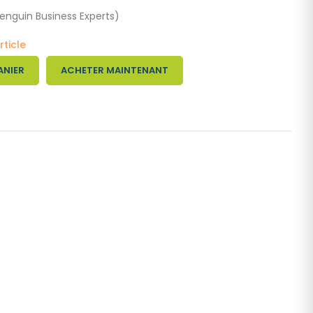
enguin Business Experts)
rticle
ANIER
ACHETER MAINTENANT