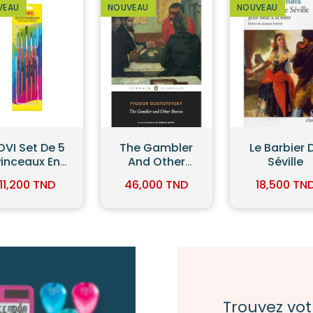
VEAU
NOUVEAU
NOUVEAU
he Gambler
Le Barbier De
Feutre Pit
And Other
Séville
Artist Pen
Stories
Argenté E
46,000 TND
18,500 TND
6,000 TN
Blister - Fa
Castell
Trouvez vo