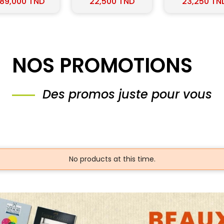
22,500 TND
23,250 TND
33,000 TN
 Faber Castell
Faber-Castell
Faber-Caste
NOS PROMOTIONS
Des promos juste pour vous
No products at this time.