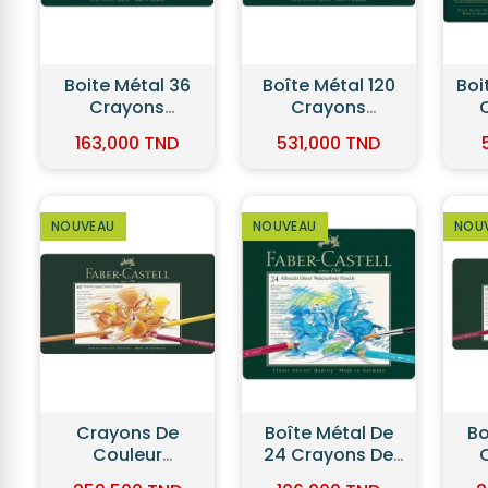
Boîte Métal 120
Boite Métal De 12
Bo
Crayons
Crayons De
1
Polychromos -
Couleur
A
531,000 TND
55,000 TND
5
Faber Castell
Aquarellables -
AL
Faber Castell
- 
NOUVEAU
NOUVEAU
NOU
Boîte Métal De
Boite Métal 60
Cra
24 Crayons De
Crayons De
C
Couleur
Couleur
Jum