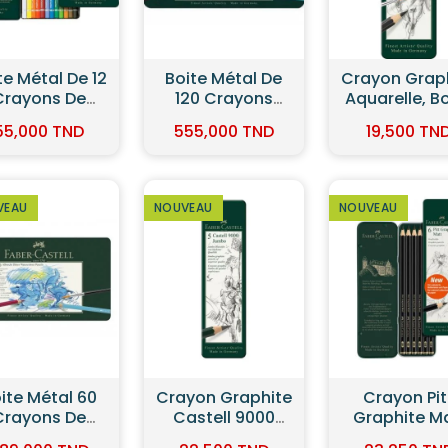
ite Métal De
Crayon Graphite
Crayon Grap
20 Crayons
Aquarelle, Boîte
Castell 900
quarellables
De 5 - Faber
Boîte De 6
55,000 TND
19,500 TND
19,000 TN
BRECHT DÜRER
Castell
Faber Caste
Faber Castell
VEAU
NOUVEAU
NOUVEAU
yon Graphite
Crayon Pitt
Coffret 12
astell 9000
Graphite Mat,
Crayons
bo, Boîte De
Boîte De 6
Aquarellabl