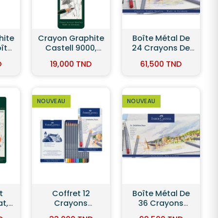
hite
Boîte Métal De
Boite Métal 12
0,
24 Crayons De
Crayons De
 -
Couleur
Couleur
D
61,500 TND
36,950 TND
ll
Aquarellables
Goldfaber -
Goldfaber Aqua
Faber Castell
- Faber Castell
NOUVEAU
NOUVEAU
Boîte Métal De
Boîte Métal De
36 Crayons
36 Crayons De
es
Aquarellables
Couleur