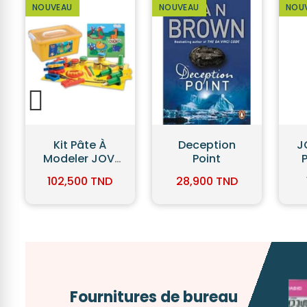
NOUVEAU
NOUVEAU
NOU
Deception
JOVI Set De 5
T
Point
Pinceaux En
Poil De Poney
28,900 TND
11,200 TND
(Ref 8185)
Fournitures de bureau