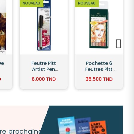
NOUVEAU
NOUVEAU
t
Pochette 6
Madonna In A
Feutres Pitt
Fur Coat
n
Couleurs
D
35,500 TND
42,000 TND
ber
Chair - Faber
Castell
tre prochaine