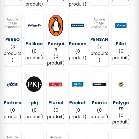
produit)
produit)
PEBEO
PENSAN
Pelikan
Pengui
Pensan
Pilot
(3
(2
n
(0
(0
(0
produits
produits
(0
produit)
produit)
produit)
)
)
produit)
Pintura
pkj
Pluriel
Pocket
Points
Polygo
m
(0
(0
(0
(0
(0
(0
produit)
produit)
produit)
produit)
produit)
produit)