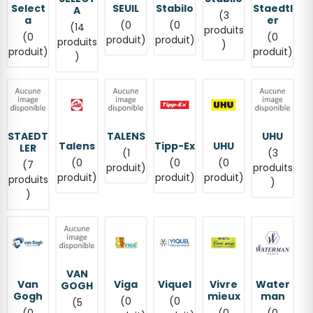
Select
SEUIL
Stabilo
Staedtl
A
(3
a
er
(0
(0
(14
produits
(0
(0
produit)
produit)
produits
)
produit)
produit)
)
STAEDT
TALENS
UHU
Talens
Tipp-Ex
UHU
LER
(1
(3
(0
(0
(0
(7
produit)
produits
produit)
produit)
produit)
produits
)
)
VAN
Van
Viga
Viquel
Vivre
Water
GOGH
Gogh
mieux
man
(0
(0
(5
(0
(0
(0