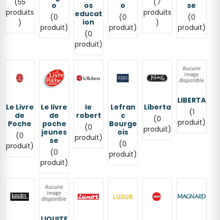
(55
(7
o
os
o
se
produits
produits
educat
(0
(0
(0
ion
)
)
produit)
produit)
produit)
(0
produit)
LIBERTA
Le Livre
Le livre
le
Lefran
Liberta
(1
de
de
robert
c
(0
produit)
Poche
poche
Bourge
(0
produit)
jeunes
ois
(0
produit)
se
(0
produit)
(0
produit)
produit)
LIQUITE