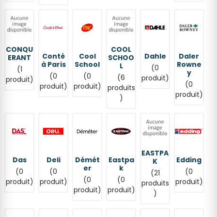
CONQU
COOL
Conté
Cool
Dahle
Daler
ERANT
SCHOO
à Paris
School
Rowne
L
(0
(1
y
(0
(0
(6
produit)
produit)
(0
produit)
produit)
produits
produit)
)
EASTPA
Das
Deli
Démét
Eastpa
Edding
K
er
k
(0
(0
(0
(21
(0
(0
produit)
produit)
produit)
produits
produit)
produit)
)