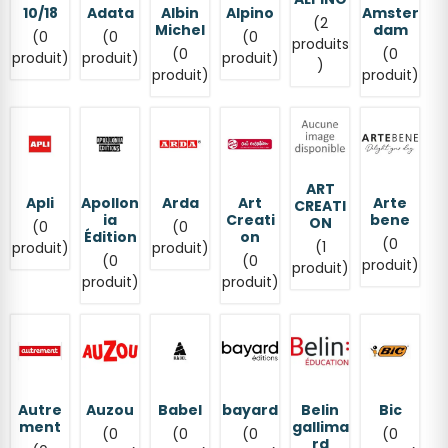
10/18
Adata
Albin
Alpino
Amster
(2
Michel
dam
(0
(0
(0
produits
(0
(0
produit)
produit)
produit)
)
produit)
produit)
ART
Apli
Apollon
Arda
Art
Arte
CREATI
ia
Creati
bene
ON
(0
(0
Édition
on
(0
(1
produit)
produit)
(0
(0
produit)
produit)
produit)
produit)
Autre
Auzou
Babel
bayard
Belin
Bic
ment
gallima
(0
(0
(0
(0
rd