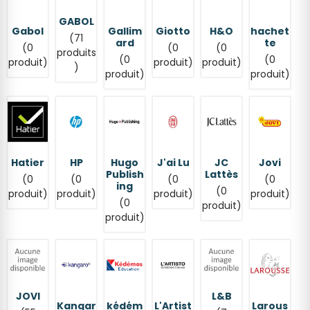
GABOL
Gabol
Gallim
Giotto
H&O
hachet
(71
ard
te
(0
(0
(0
produits
(0
(0
produit)
produit)
produit)
)
produit)
produit)
Hatier
HP
Hugo
J'ai Lu
JC
Jovi
Publish
Lattès
(0
(0
(0
(0
ing
(0
produit)
produit)
produit)
produit)
(0
produit)
produit)
JOVI
L&B
Kangar
kédém
L'Artist
Larous