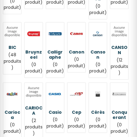
(0
produit)
produit)
produit)
produit)
(0
produit)
produit)
BIC
CANSO
Bruynz
Calligr
Canon
Canso
N
(48
eel
aphe
n
(0
(12
produits
(0
(0
(0
produit)
produits
)
produit)
produit)
produit)
)
CARIOC
Carioc
Casio
Cep
Cérès
Conqu
A
a
erant
(0
(0
(0
(2
(0
(0
produit)
produit)
produit)
produits
produit)
produit)
)