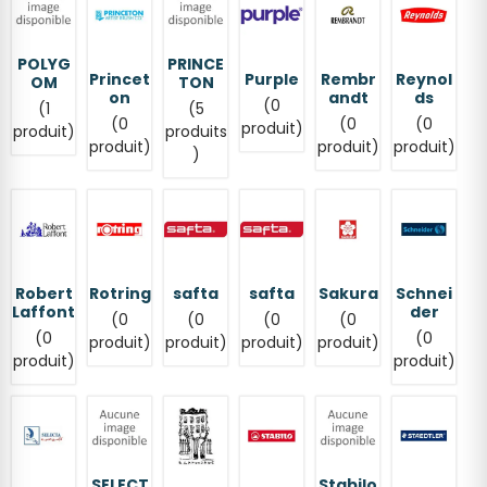
POLYG
PRINCE
Princet
Purple
Rembr
Reynol
OM
TON
on
andt
ds
(0
(1
(5
(0
(0
(0
produit)
produit)
produits
produit)
produit)
produit)
)
Robert
Rotring
safta
safta
Sakura
Schnei
Laffont
der
(0
(0
(0
(0
(0
(0
produit)
produit)
produit)
produit)
produit)
produit)
SELECT
Stabilo