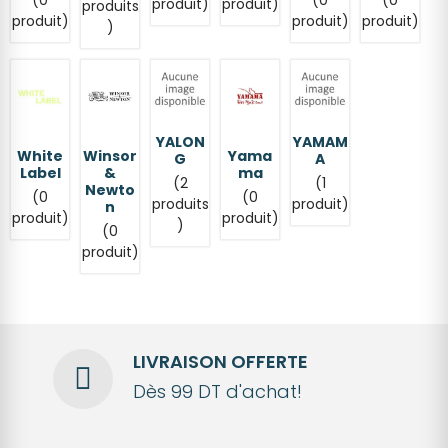
produit)
produit)
produits
produit)
produit)
produit)
)
YALON
YAMAM
White
Winsor
Yama
G
A
Label
&
ma
(2
(1
Newto
(0
(0
produits
produit)
n
produit)
produit)
)
(0
produit)
LIVRAISON OFFERTE
Dès 99 DT d'achat!