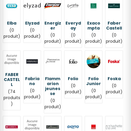
Elba
Elyzad
Energiz
Everyd
Exaco
Faber
er
ay
mpta
Castell
(0
(0
(0
(0
(0
(0
produit)
produit)
produit)
produit)
produit)
produit)
FABER
Fabria
Flamm
Folio
Folio
Foska
CASTEL
no
arion
Junior
L
(0
(0
jeunes
(0
(0
(74
produit)
produit)
se
produit)
produit)
produits
(0
)
produit)