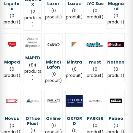
Liquite
Luxor
Luxus
LYC Sac
Magna
X
x
rd
(0
(0
(0
(2
(0
(0
produit)
produit)
produit)
produits
produit)
produit)
)
MAPED
Maped
Michel
Mintra
must
Nathan
(84
Lafon
(0
(0
(0
(0
produits
(0
produit)
produit)
produit)
produit)
)
produit)
Novus
Office
Online
OXFOR
PARKER
Pebeo
Plast
D
(0
(0
(0
(0
(0
(0
produit)
produit)
produit)
produit)