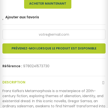
ACHETER MAINTENANT
Ajouter aux favoris
PRÉVENEZ-MOI LORSQUE LE PRODUIT EST DISPONIBLE
Référence :
9780241573730
DESCRIPTION
Franz Kafka‘s Metamorphosis is a masterpiece of 20th-
century fiction, exploring themes of alienation, identity, and
existential dread. In this iconic novella, Gregor Samsa, an
ordinary salesman, awakens to find himself transformed into