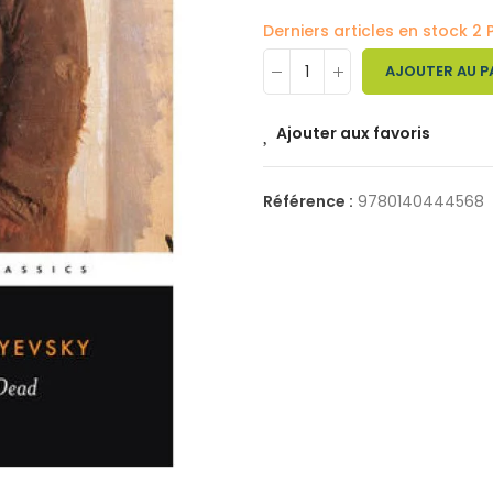
Derniers articles en stock
2 
AJOUTER AU P
Ajouter aux favoris
Référence :
9780140444568