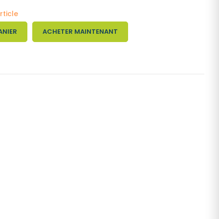
rticle
ANIER
ACHETER MAINTENANT