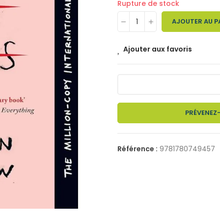
Rupture de stock
AJOUTER AU P
Ajouter aux favoris
PRÉVENEZ-
Référence :
9781780749457