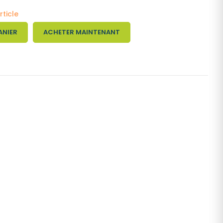
rticle
ANIER
ACHETER MAINTENANT