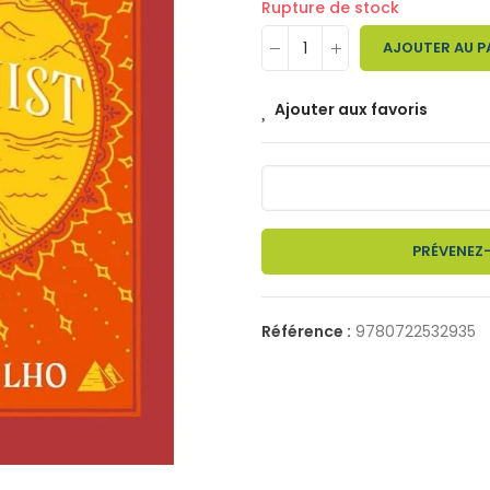
Rupture de stock
AJOUTER AU P
Ajouter aux favoris
PRÉVENEZ-
Référence :
9780722532935