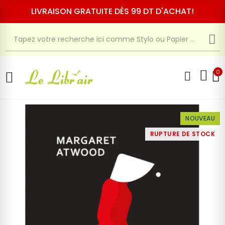
LIVRAISON GRATUITE DÈS 99 DT D'ACHAT!
0
NOUVEAU
RUPTURE DE STOCK