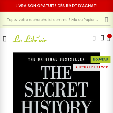
LIVRAISON GRATUITE DÈS 99 DT D'ACHAT!
0
NOUVEAU
RUPTURE DE STOCK