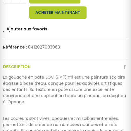
ACHETER MAINTENANT
Ajouter aux favoris
Référence :
8412027003063
DESCRIPTION
La gouache en pâte JOVI 6 × 15 ml est une peinture scolaire
épaisse à base d’eau, conçue pour les activités artistiques
des enfants. Sa texture en pâte assure une excellente
couvrance et une application facile au pinceau, au doigt ou
à l’éponge.
Les couleurs sont vives, opaques et miscibles entre elles,
permettant de créer de nombreuses nuances et effets
créatifs. Elle adhère parfaitement sur le papier, le carton et