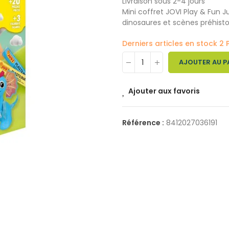
Livraison sous 2-4 jours
Mini coffret JOVI Play & Fun 
dinosaures et scènes préhisto
Derniers articles en stock
2 
AJOUTER AU P
Ajouter aux favoris
Référence :
8412027036191