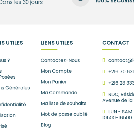
100% SÉCURIS
Dans les 30 jours
S UTILES
LIENS UTILES
CONTACT
us ?
Contactez-Nous
contact@le
s
Mon Compte
+216 70 63
Posées
Mon Panier
+216 28 33
ns Générales
Ma Commande
RDC, Résid
Avenue de la
Ma liste de souhaits
fidentialité
LUN - SAM.
Mot de passe oublié
lisation
10h00-16h00
Blog
isé