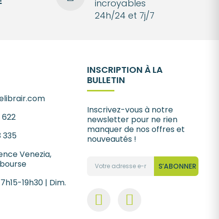
É
incroyables
24h/24 et 7j/7
INSCRIPTION À LA
BULLETIN
librair.com
Inscrivez-vous à notre
1 622
newsletter pour ne rien
manquer de nos offres et
3 335
nouveautés !
ence Venezia,
 bourse
S’ABONNER
 7h15-19h30 | Dim.