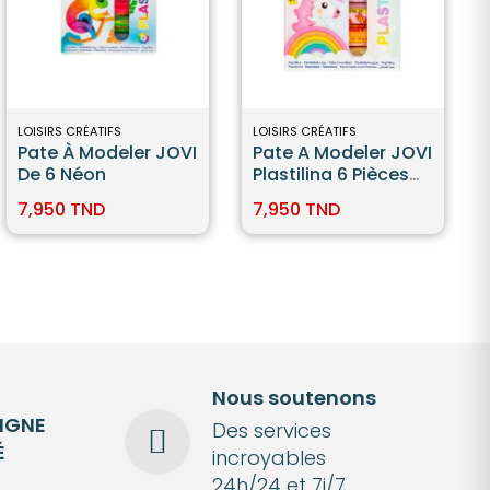
LOISIRS CRÉATIFS
LOISIRS CRÉATIFS
Pate À Modeler JOVI
Pate A Modeler JOVI
De 6 Néon
Plastilina 6 Pièces
Pastel
7,950 TND
7,950 TND
Nous soutenons
LIGNE
Des services
É
incroyables
24h/24 et 7j/7