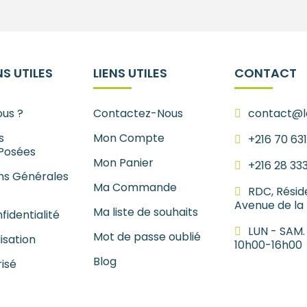
S UTILES
LIENS UTILES
CONTACT
us ?
Contactez-Nous
contact@le
s
Mon Compte
+216 70 63
Posées
Mon Panier
+216 28 33
ns Générales
Ma Commande
RDC, Résid
Avenue de la
Ma liste de souhaits
fidentialité
LUN - SAM.
Mot de passe oublié
lisation
10h00-16h00
Blog
isé