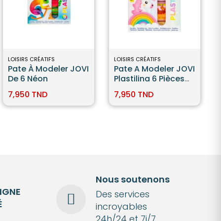
LOISIRS CRÉATIFS
LOISIRS CRÉATIFS
Pate À Modeler JOVI
Pate A Modeler JOVI
De 6 Néon
Plastilina 6 Pièces
Pastel
7,950 TND
7,950 TND
Nous soutenons
LIGNE
Des services
É
incroyables
24h/24 et 7j/7