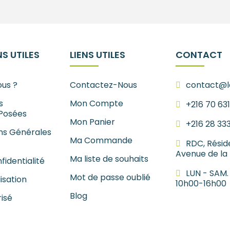
S UTILES
LIENS UTILES
CONTACT
us ?
Contactez-Nous
contact@le
s
Mon Compte
+216 70 63
Posées
Mon Panier
+216 28 33
ns Générales
Ma Commande
RDC, Résid
Avenue de la
Ma liste de souhaits
fidentialité
LUN - SAM.
Mot de passe oublié
lisation
10h00-16h00
Blog
isé