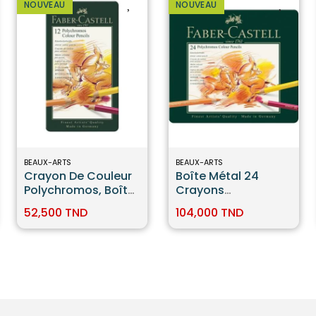
NOUVEAU
NOUVEAU
BEAUX-ARTS
BEAUX-ARTS
Crayon De Couleur
Boîte Métal 24
Polychromos, Boîte
Crayons
De 12 Faber-Castell
Polychromos Faber
52,500 TND
104,000 TND
Castell