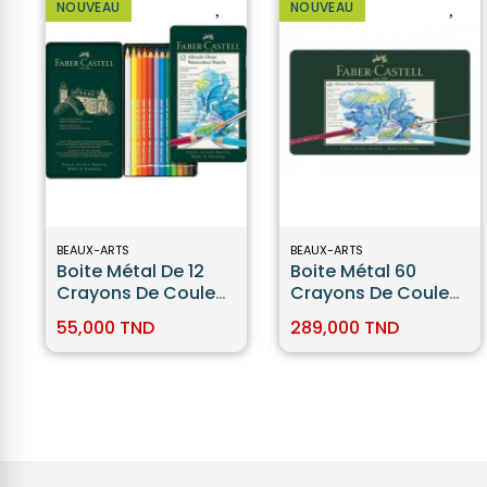
NOUVEAU
NOUVEAU
BEAUX-ARTS
BEAUX-ARTS
Boite Métal De 12
Boite Métal 60
Crayons De Couleur
Crayons De Couleur
Aquarellables -
Aquarellables
55,000 TND
289,000 TND
Faber Castell
Faber-Castell