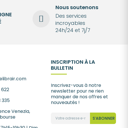
Nous soutenons
LIGNE
Des services
É
incroyables
24h/24 et 7j/7
INSCRIPTION À LA
BULLETIN
librair.com
Inscrivez-vous à notre
1 622
newsletter pour ne rien
manquer de nos offres et
3 335
nouveautés !
ence Venezia,
 bourse
S’ABONNER
 7h15-19h30 | Dim.