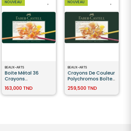
NOUVEAU
NOUVEAU
BEAUX-ARTS
BEAUX-ARTS
Boite Métal 36
Crayons De Couleur
Crayons
Polychromos Boîte
Polychromos -
Métal De 60 Pièces
163,000 TND
259,500 TND
Faber Castell
Faber-Castell