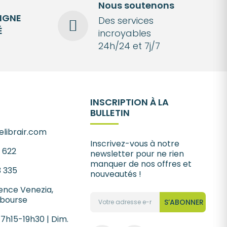
Nous soutenons
LIGNE
Des services
É
incroyables
24h/24 et 7j/7
INSCRIPTION À LA
BULLETIN
librair.com
Inscrivez-vous à notre
1 622
newsletter pour ne rien
manquer de nos offres et
3 335
nouveautés !
ence Venezia,
 bourse
S’ABONNER
 7h15-19h30 | Dim.