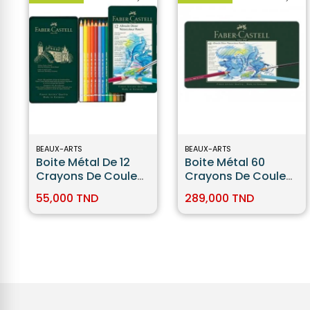
BEAUX-ARTS
BEAUX-ARTS
Boite Métal De 12
Boite Métal 60
Crayons De Couleur
Crayons De Couleur
Aquarellables -
Aquarellables
55,000 TND
289,000 TND
Faber Castell
Faber-Castell