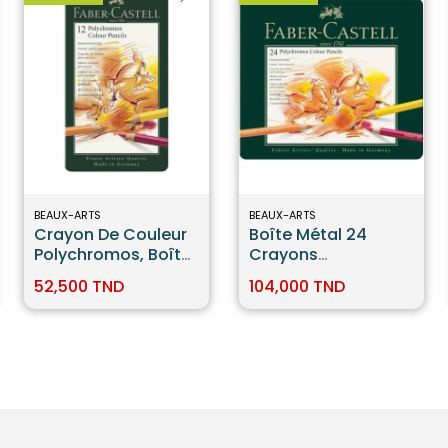
BEAUX-ARTS
BEAUX-ARTS
Crayon De Couleur
Boîte Métal 24
Polychromos, Boîte
Crayons
De 12 Faber-Castell
Polychromos Faber
52,500 TND
104,000 TND
Castell