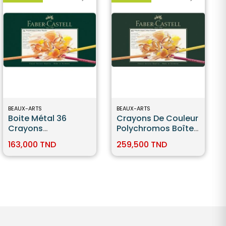
BEAUX-ARTS
BEAUX-ARTS
Boite Métal 36
Crayons De Couleur
Crayons
Polychromos Boîte
Polychromos -
Métal De 60 Pièces
163,000 TND
259,500 TND
Faber Castell
Faber-Castell