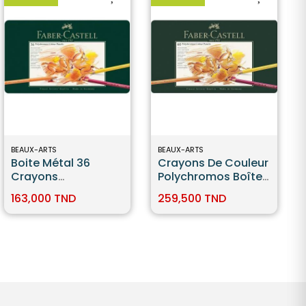
BEAUX-ARTS
BEAUX-ARTS
Boite Métal 36
Crayons De Couleur
Crayons
Polychromos Boîte
Polychromos -
Métal De 60 Pièces
163,000 TND
259,500 TND
Faber Castell
Faber-Castell