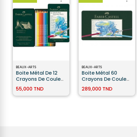
BEAUX-ARTS
BEAUX-ARTS
Boite Métal De 12
Boite Métal 60
Crayons De Couleur
Crayons De Couleur
Aquarellables -
Aquarellables
55,000 TND
289,000 TND
Faber Castell
Faber-Castell