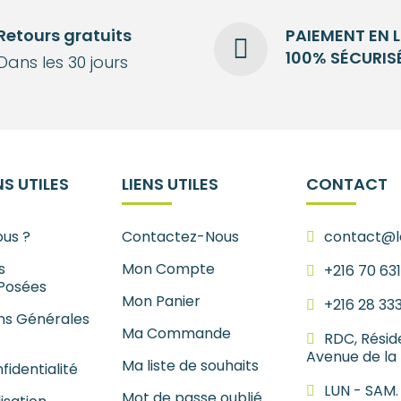
Retours gratuits
PAIEMENT EN 
100% SÉCURIS
Dans les 30 jours
S UTILES
LIENS UTILES
CONTACT
us ?
Contactez-Nous
contact@le
s
Mon Compte
+216 70 63
Posées
Mon Panier
+216 28 33
ns Générales
Ma Commande
RDC, Résid
Avenue de la
Ma liste de souhaits
fidentialité
LUN - SAM.
Mot de passe oublié