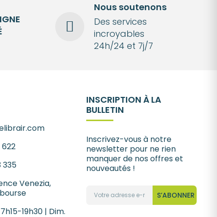
Nous soutenons
LIGNE
Des services
É
incroyables
24h/24 et 7j/7
INSCRIPTION À LA
BULLETIN
librair.com
Inscrivez-vous à notre
1 622
newsletter pour ne rien
manquer de nos offres et
3 335
nouveautés !
ence Venezia,
 bourse
S’ABONNER
 7h15-19h30 | Dim.