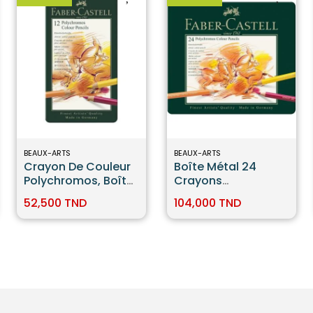
BEAUX-ARTS
BEAUX-ARTS
Crayon De Couleur
Boîte Métal 24
Polychromos, Boîte
Crayons
De 12 Faber-Castell
Polychromos Faber
52,500 TND
104,000 TND
Castell