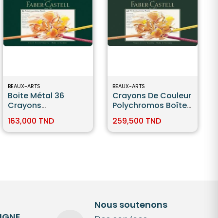
BEAUX-ARTS
BEAUX-ARTS
Boite Métal 36
Crayons De Couleur
Crayons
Polychromos Boîte
Polychromos -
Métal De 60 Pièces
163,000 TND
259,500 TND
Faber Castell
Faber-Castell
Nous soutenons
LIGNE