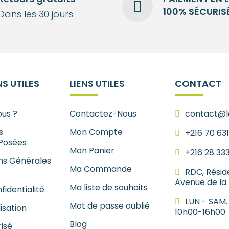
100% SÉCURIS
Dans les 30 jours
S UTILES
LIENS UTILES
CONTACT
us ?
Contactez-Nous
contact@le
s
Mon Compte
+216 70 63
Posées
Mon Panier
+216 28 33
ns Générales
Ma Commande
RDC, Résid
Avenue de la
Ma liste de souhaits
fidentialité
LUN - SAM.
Mot de passe oublié
lisation
10h00-16h00
Blog
isé