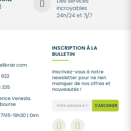
Des services
É
incroyables
24h/24 et 7j/7
INSCRIPTION À LA
BULLETIN
librair.com
Inscrivez-vous à notre
1 622
newsletter pour ne rien
manquer de nos offres et
3 335
nouveautés !
ence Venezia,
 bourse
S’ABONNER
 7h15-19h30 | Dim.