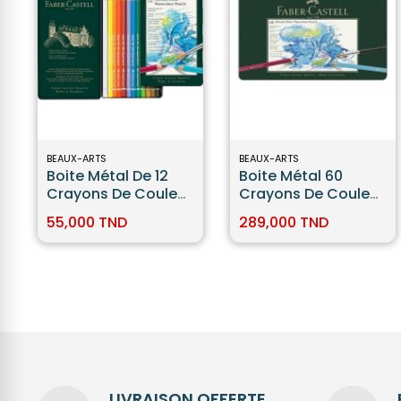
BEAUX-ARTS
BEAUX-ARTS
Boite Métal De 12
Boite Métal 60
Crayons De Couleur
Crayons De Couleur
Aquarellables -
Aquarellables
55,000 TND
289,000 TND
Faber Castell
Faber-Castell
LIVRAISON OFFERTE