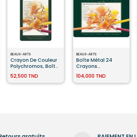
BEAUX-ARTS
BEAUX-ARTS
Crayon De Couleur
Boîte Métal 24
Polychromos, Boîte
Crayons
De 12 Faber-Castell
Polychromos Faber
52,500 TND
104,000 TND
Castell
Retours gratuits
PAIEMENT EN 