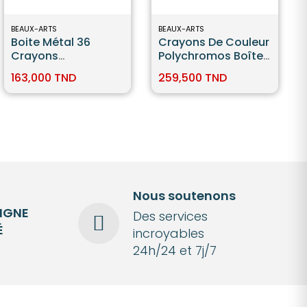
BEAUX-ARTS
BEAUX-ARTS
Boite Métal 36
Crayons De Couleur
Crayons
Polychromos Boîte
Polychromos -
Métal De 60 Pièces
163,000 TND
259,500 TND
Faber Castell
Faber-Castell
Nous soutenons
LIGNE
Des services
É
incroyables
24h/24 et 7j/7