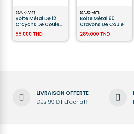
BEAUX-ARTS
BEAUX-ARTS
Boite Métal De 12
Boite Métal 60
Crayons De Couleur
Crayons De Couleur
Aquarellables -
Aquarellables
55,000 TND
289,000 TND
Faber Castell
Faber-Castell
LIVRAISON OFFERTE
Dès 99 DT d'achat!