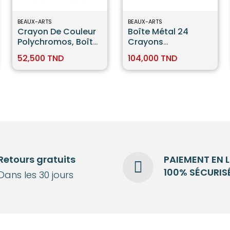
BEAUX-ARTS
BEAUX-ARTS
Crayon De Couleur
Boîte Métal 24
Polychromos, Boîte
Crayons
De 12 Faber-Castell
Polychromos Faber
52,500 TND
104,000 TND
Castell
Retours gratuits
PAIEMENT EN 
100% SÉCURIS
Dans les 30 jours