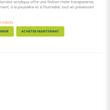
olym
ère acrylique offre une finition mate transparente,
ment, à la poussière et à l'humidité, tout en préservant
Produits
ANIER
ACHETER MAINTENANT