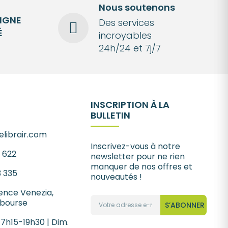
Nous soutenons
LIGNE
Des services
É
incroyables
24h/24 et 7j/7
INSCRIPTION À LA
BULLETIN
librair.com
Inscrivez-vous à notre
1 622
newsletter pour ne rien
manquer de nos offres et
3 335
nouveautés !
ence Venezia,
 bourse
S’ABONNER
 7h15-19h30 | Dim.