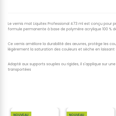
Le vernis mat Liquitex Professional 473 ml est conçu pour 
formule permanente à base de polymère acrylique 100 % de q
Ce vernis améliore la durabilité des
œuvres, prot
ège les coul
légèrement la saturation des couleurs et sèche en laissant 
Adapté aux supports souples ou rigides, il s'applique sur u
transportées
NOUVEAU
NOUVEAU