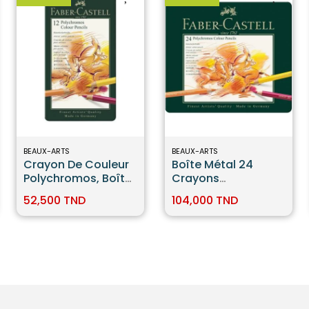
BEAUX-ARTS
BEAUX-ARTS
Crayon De Couleur
Boîte Métal 24
Polychromos, Boîte
Crayons
De 12 Faber-Castell
Polychromos Faber
52,500 TND
104,000 TND
Castell