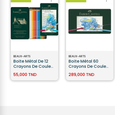
BEAUX-ARTS
BEAUX-ARTS
Boite Métal De 12
Boite Métal 60
Crayons De Couleur
Crayons De Couleur
Aquarellables -
Aquarellables
55,000 TND
289,000 TND
Faber Castell
Faber-Castell