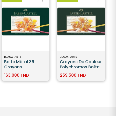
BEAUX-ARTS
BEAUX-ARTS
Boite Métal 36
Crayons De Couleur
Crayons
Polychromos Boîte
Polychromos -
Métal De 60 Pièces
163,000 TND
259,500 TND
Faber Castell
Faber-Castell