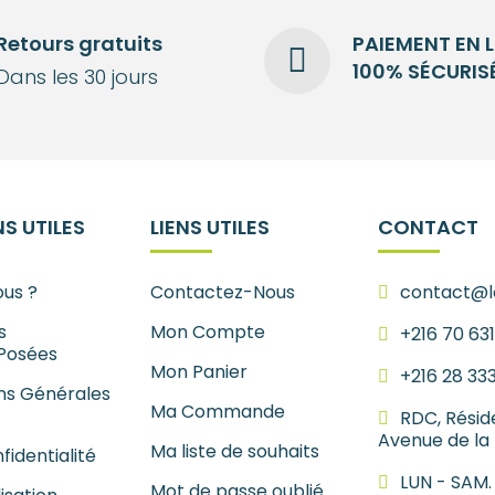
Retours gratuits
PAIEMENT EN 
100% SÉCURIS
Dans les 30 jours
S UTILES
LIENS UTILES
CONTACT
us ?
Contactez-Nous
contact@le
s
Mon Compte
+216 70 63
Posées
Mon Panier
+216 28 33
ns Générales
Ma Commande
RDC, Résid
Avenue de la
Ma liste de souhaits
fidentialité
LUN - SAM.
Mot de passe oublié