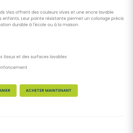
ids Visa offrent des couleurs vives et une encre lavable
enfants. Leur pointe résistante permet un coloriage précis
sation durable à l'école ou à la maison.
es tissus et des surfaces lavables
l’enfoncement
ANIER
ACHETER MAINTENANT