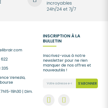
É
incroyables
24h/24 et 7j/7
INSCRIPTION À LA
BULLETIN
librair.com
Inscrivez-vous à notre
1 622
newsletter pour ne rien
manquer de nos offres et
3 335
nouveautés !
ence Venezia,
 bourse
S’ABONNER
 7h15-19h30 | Dim.