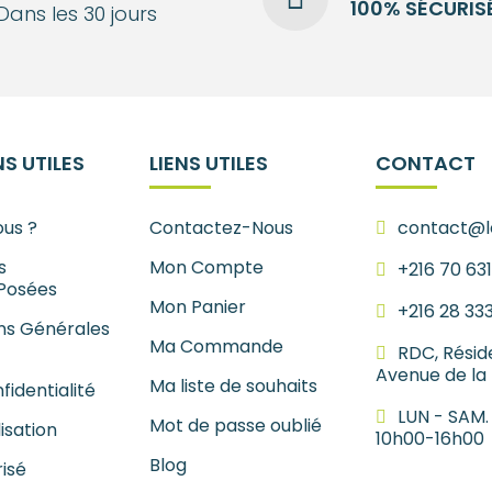
100% SÉCURIS
Dans les 30 jours
S UTILES
LIENS UTILES
CONTACT
us ?
Contactez-Nous
contact@le
s
Mon Compte
+216 70 63
Posées
Mon Panier
+216 28 33
ns Générales
Ma Commande
RDC, Résid
Avenue de la
Ma liste de souhaits
fidentialité
LUN - SAM.
Mot de passe oublié
lisation
10h00-16h00
Blog
isé