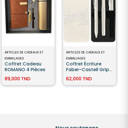
ARTICLES DE CADEAUX ET
ARTICLES DE CADEAUX ET
EMBALLAGES
EMBALLAGES
Coffret Cadeau
Coffret Écriture
ROMANO 4 Pièces
Faber-Castell Grip
2010 Harmony
89,000 TND
62,000 TND
Coconut Milk –
Stylo-Plume M +
Stylo-Bille
Nous soutenons