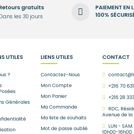
Retours gratuits
PAIEMENT EN 
100% SÉCURIS
Dans les 30 jours
S UTILES
LIENS UTILES
CONTACT
us ?
Contactez-Nous
contact@le
s
Mon Compte
+216 70 63
Posées
Mon Panier
+216 28 33
ns Générales
Ma Commande
RDC, Résid
Avenue de la
Ma liste de souhaits
fidentialité
LUN - SAM.
Mot de passe oublié
lisation
10h00-16h00