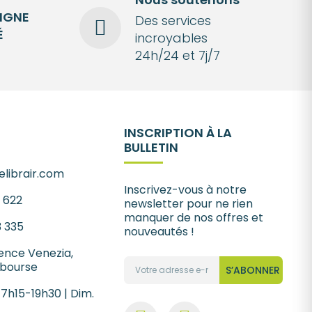
LIGNE
Des services
É
incroyables
24h/24 et 7j/7
INSCRIPTION À LA
BULLETIN
librair.com
Inscrivez-vous à notre
1 622
newsletter pour ne rien
manquer de nos offres et
3 335
nouveautés !
ence Venezia,
 bourse
S’ABONNER
 7h15-19h30 | Dim.