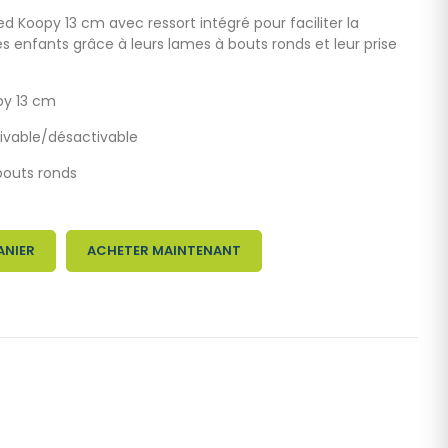
 Koopy 13 cm avec ressort intégré pour faciliter la
s enfants grâce à leurs lames à bouts ronds et leur prise
py 13 cm
tivable/désactivable
bouts ronds
ANIER
ACHETER MAINTENANT