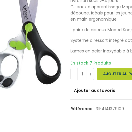
Livraison sous 2-4 jours
Ciseaux d’apprentissage Maped
découpe. Idéals pour les jeune
en main ergonomique.
1 paire de ciseaux Maped Koo
Système à ressort intégré ac
Lames en acier inoxydable à 
En stock
7 Produits
AJOUTER AU P
Ajouter aux favoris
Référence :
3154141379109