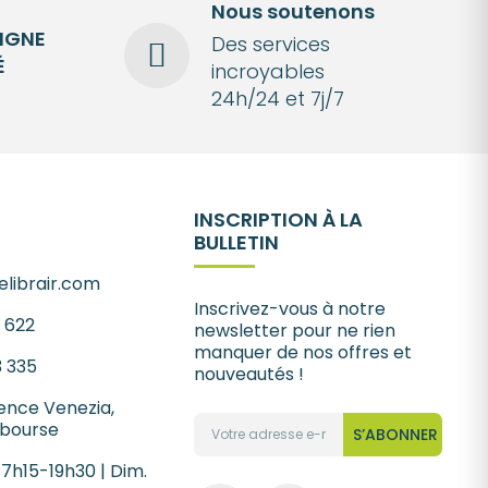
Nous soutenons
LIGNE
Des services
É
incroyables
24h/24 et 7j/7
INSCRIPTION À LA
BULLETIN
librair.com
Inscrivez-vous à notre
1 622
newsletter pour ne rien
manquer de nos offres et
3 335
nouveautés !
ence Venezia,
 bourse
S’ABONNER
 7h15-19h30 | Dim.