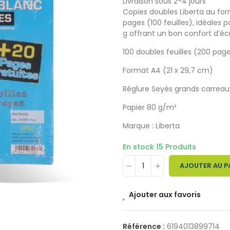
Livraison sous 2-4 jours
Copies doubles Liberta au fo
pages (100 feuilles), idéales 
g offrant un bon confort d’écr
100 doubles feuilles (200 pag
Format A4 (21 x 29,7 cm)
Réglure Seyès grands carreau
Papier 80 g/m²
Marque : Liberta
En stock
15 Produits
AJOUTER AU P
Ajouter aux favoris
Référence :
6194013899714