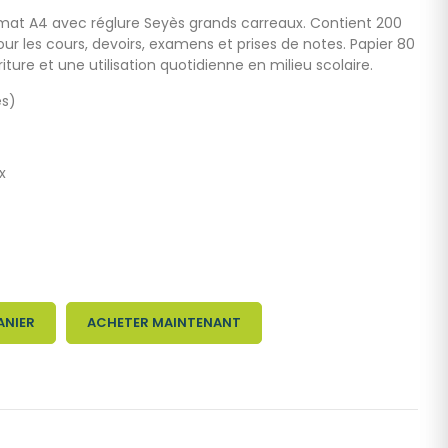
rmat A4 avec réglure Seyès grands carreaux. Contient 200
pour les cours, devoirs, examens et prises de notes. Papier 80
iture et une utilisation quotidienne en milieu scolaire.
es)
x
ANIER
ACHETER MAINTENANT