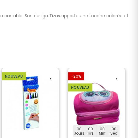
'un cartable. Son design Tizas apporte une touche colorée et
NOUVEAU
-20%
NOUVEAU
00
00
00
00
Jours
Hrs
Min
Sec