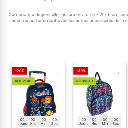
Compacte et légère, elle mesure environ 6 × 21 × 6 cm, ce q
s'accorde parfaitement avec les autres accessoires de la c
-20%
-30%
NOUVEAU
NOUVEAU
00
00
00
00
00
00
00
00
Jours
Hrs
Min
Sec
Jours
Hrs
Min
Sec