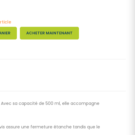
rticle
ANIER
ACHETER MAINTENANT
en. Avec sa capacité de 500 ml, elle accompagne
à vis assure une fermeture étanche tandis que le