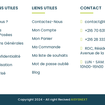
S UTILES
LIENS UTILES
CONTACT
us ?
Contactez-Nous
contact@le
s
Mon Compte
+216 70 63
Posées
Mon Panier
+216 28 33
ns Générales
Ma Commande
RDC, Résid
Avenue de la
Ma liste de souhaits
fidentialité
LUN - SAM.
Mot de passe oublié
lisation
10h00-16h00
Blog
isé
Copyright 2024 - All right Recived
AISYSNEXT