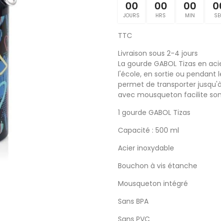
00
00
00
0
JOURS
HRS
MIN
SE
TTC
Livraison sous 2-4 jours
La gourde GABOL Tizas en aci
l'école, en sortie ou pendant le
permet de transporter jusqu'à
avec mousqueton facilite son
1 gourde GABOL Tizas
Capacité : 500 ml
Acier inoxydable
Bouchon à vis étanche
Mousqueton intégré
Sans BPA
Sans PVC