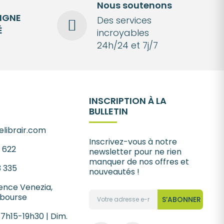
Nous soutenons
LIGNE
Des services
É
incroyables
24h/24 et 7j/7
INSCRIPTION À LA
BULLETIN
librair.com
Inscrivez-vous à notre
1 622
newsletter pour ne rien
manquer de nos offres et
3 335
nouveautés !
ence Venezia,
 bourse
S’ABONNER
 7h15-19h30 | Dim.