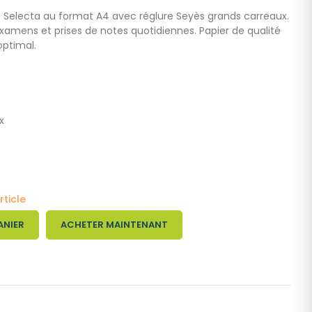
s Selecta au format A4 avec réglure Seyès grands carreaux.
 examens et prises de notes quotidiennes. Papier de qualité
optimal.
x
rticle
ANIER
ACHETER MAINTENANT