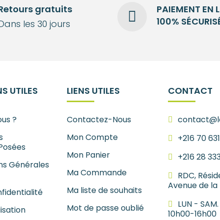
Retours gratuits
PAIEMENT EN 
100% SÉCURIS
Dans les 30 jours
S UTILES
LIENS UTILES
CONTACT
us ?
Contactez-Nous
contact@le
s
Mon Compte
+216 70 63
Posées
Mon Panier
+216 28 33
ns Générales
Ma Commande
RDC, Résid
Avenue de la
Ma liste de souhaits
fidentialité
LUN - SAM.
Mot de passe oublié
lisation
10h00-16h00