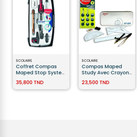
SCOLAIRE
SCOLAIRE
Coffret Compas
Compas Maped
Maped Stop System
Study Avec Crayon
7 Pièces
Réf. 119418
35,800 TND
23,500 TND