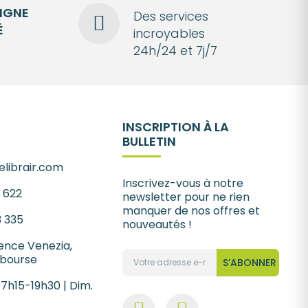
LIGNE
Des services
É
incroyables
24h/24 et 7j/7
INSCRIPTION À LA
BULLETIN
librair.com
Inscrivez-vous à notre
1 622
newsletter pour ne rien
manquer de nos offres et
3 335
nouveautés !
ence Venezia,
 bourse
S’ABONNER
 7h15-19h30 | Dim.