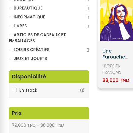
BUREAUTIQUE
INFORMATIQUE
LIVRES
ARTICLES DE CADEAUX ET
EMBALLAGES
LOISIRS CRÉATIFS
Une
Farouche
JEUX ET JOUETS
Liberté :
LIVRES EN
Gisèle Halimi
FRANÇAIS
La Cause De
Disponibilité
88,000 TND
Femmes
En stock
(1)
Prix
79,000 TND - 88,000 TND