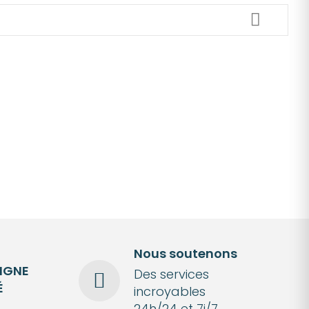
Nous soutenons
LIGNE
Des services
É
incroyables
24h/24 et 7j/7