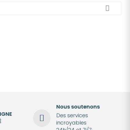
Nous soutenons
LIGNE
Des services
É
incroyables
24h/24 et 7j/7