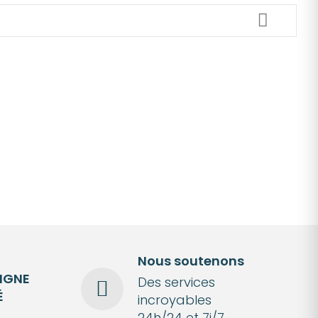
Nous soutenons
LIGNE
Des services
É
incroyables
24h/24 et 7j/7