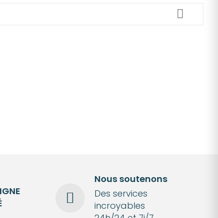
Nous soutenons
LIGNE
Des services
É
incroyables
24h/24 et 7j/7