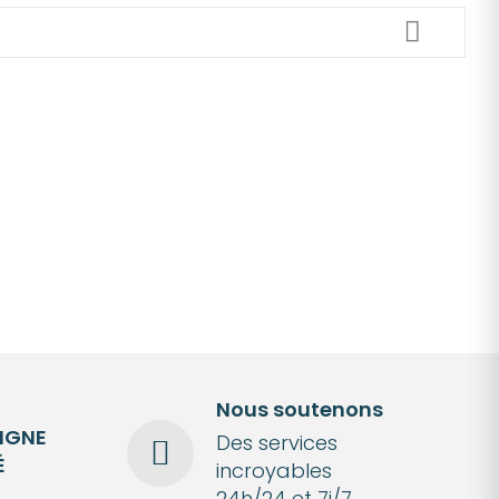
Nous soutenons
LIGNE
Des services
É
incroyables
24h/24 et 7j/7