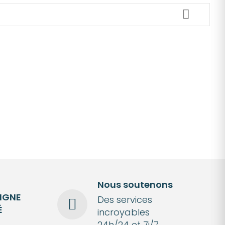
Nous soutenons
LIGNE
Des services
É
incroyables
24h/24 et 7j/7