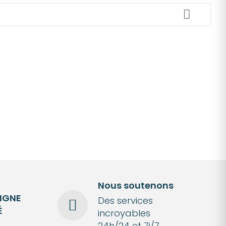
Nous soutenons
LIGNE
Des services
É
incroyables
24h/24 et 7j/7