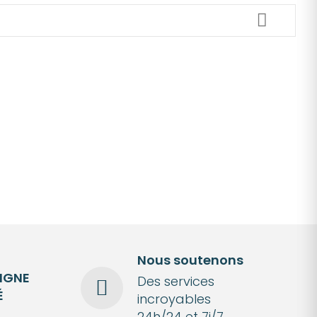
Nous soutenons
LIGNE
Des services
É
incroyables
24h/24 et 7j/7